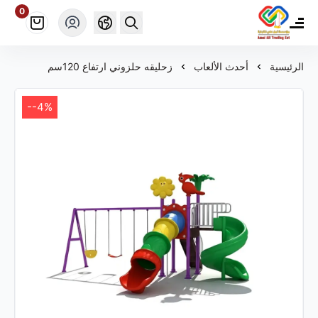
0
مؤسسة أمل علي ألعاب للتجارة
الرئيسية
أحدث الألعاب
زحليقه حلزوني ارتفاع 120سم
--4%